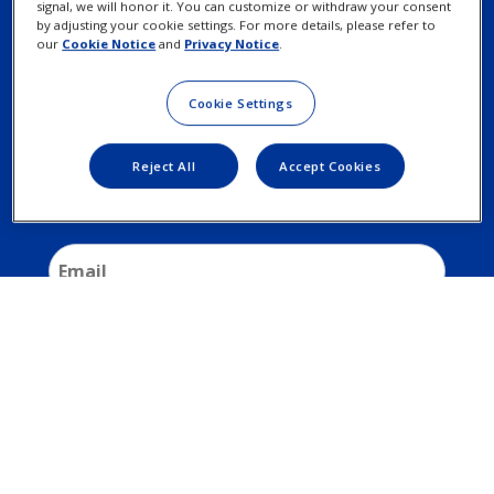
signal, we will honor it. You can customize or withdraw your consent
by adjusting your cookie settings. For more details, please refer to
our
Cookie Notice
and
Privacy Notice
.
Cookie Settings
Reject All
Accept Cookies
Last
Name
Telefonní
číslo
Vaše
aktuální
značka
kontaktních