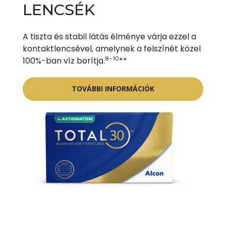
LENCSÉK
A tiszta és stabil látás élménye várja ezzel a
kontaktlencsével, amelynek a felszínét közel
8–10
100%-ban víz borítja.
**
TOVÁBBI INFORMÁCIÓK