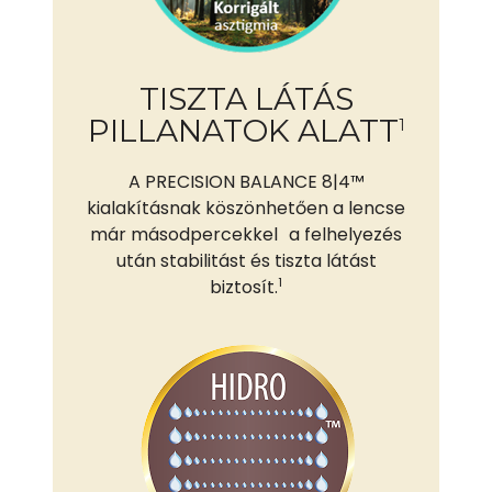
TISZTA LÁTÁS
PILLANATOK ALATT
1
A PRECISION BALANCE 8|4™
kialakításnak köszönhetően a lencse
már másodpercekkel a felhelyezés
után stabilitást és tiszta látást
1
biztosít.