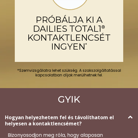
PRÓBÁLJA KI A
DAILIES TOTAL1
®
KONTAKTLENCSÉT
INGYEN
*
*Szemvizsgálatra lehet szükség. A szakszolgáltatással
kapcsolatban díjak merülhetnek fel.
GYIK
Hogyan helyezhetem fel és távolíthatom el
helyesen a kontaktlencsémet?
Bizonyosodjon meg róla, hogy alaposan