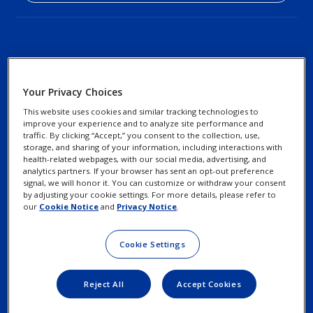
Your Privacy Choices
This website uses cookies and similar tracking technologies to
improve your experience and to analyze site performance and
Footer
Kapcsolat
Footer
traffic. By clicking “Accept,” you consent to the collection, use,
Adatvédelmi szabályzat
storage, and sharing of your information, including interactions with
Column
legal
health-related webpages, with our social media, advertising, and
Süti információ
analytics partners. If your browser has sent an opt-out preference
3
Links
signal, we will honor it. You can customize or withdraw your consent
by adjusting your cookie settings. For more details, please refer to
Felhasználási feltételek
-
our
Cookie Notice
and
Privacy Notice
.
1
Gyakorolja adatvédelmi
Cookie Settings
jogait
Menu
Item
Reject All
Accept Cookies