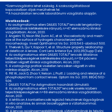
*Szemvizsgálatra lehet szükség. A szakszolgáltatással
kapcsolatban díjak merülhetnek fel.
**A használatlan lencsék laboratóriumi vizsgálata alapján.
Hivatkozások:
®
1. Az asztigmatizmus elleni DAILIES TOTAL1
lencsék tengelyirány-
stabilitásának kiértékelésére irányuló, n=47 elemszámú klinikai
vizsgálatban; Alcon, 2020.
2. Angelini TE, Nixon RM, Dunn AC, et al. Viscoelasticity and mesh-
size at the surface of hydrogels characterized with
microrheology. Invest Ophthalmol Vis Sci. 2013;54:E-abstract 500.
3. Thekveli S, Qui Y, Kapoor Y, et al. Structure-property relationship
of delefilcon A lenses. Cont Lens Anterior Eye. 2012;35(Supp 1):e14.
®
4. Az asztigmatizmus elleni DAILIES TOTAL1
lencsék általános
telljesítőképességének kiértékelésére irányuló, n=134 páciens
körében végzett klinikai vizsgálatban; Alcon, 2021.
5. A vastagsági profilok viseletlen lencséken végzett in vitro
mérése alapján; Alcon, 2019.
6. Pitt W, Jack D, Zhao Y, Nelson J, Pruitt J. Loading and release of a
phospholipid from contact lenses. Optom Vis Sci. 2011; 88(4):502-
506.
®
7. DAILIES TOTAL1
for Astigmatism használati útmutató.
®
8. Az asztigmatizmus elleni TOTAL30
lencsék viselés közbeni
teljesítőképességének n=69 elemszámú klinikai vizsgálatában;
Alcon, 2021.
9. A lehfilcon A kontaktlencsék legkülső felszínének lágyságának
in vitro analízise, és annak összefüggése a víztartalommal;
Alcon, 2021.
10. A lencse oxigénpermeabilitásának, víztartalmának és felszíni