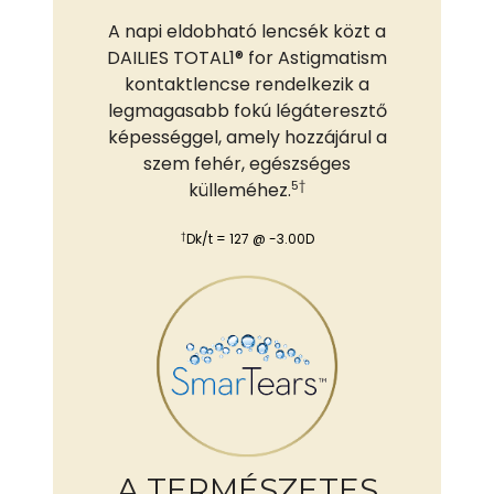
A napi eldobható lencsék közt a
DAILIES TOTAL1® for Astigmatism
kontaktlencse rendelkezik a
legmagasabb fokú légáteresztő
képességgel, amely hozzájárul a
szem fehér, egészséges
5†
külleméhez.
†
Dk/t = 127 @ -3.00D
A TERMÉSZETES