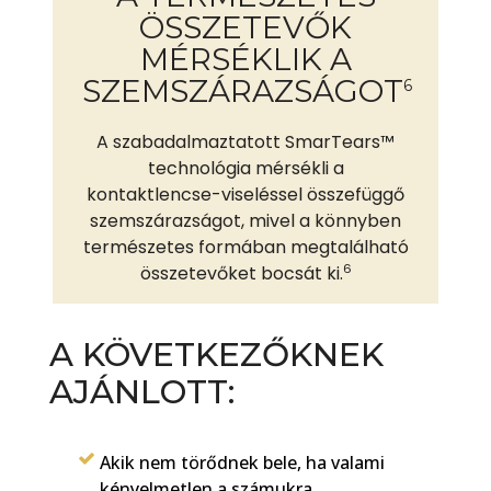
ÖSSZETEVŐK
MÉRSÉKLIK A
SZEMSZÁRAZSÁGOT
6
A szabadalmaztatott SmarTears™
technológia mérsékli a
kontaktlencse-viseléssel összefüggő
szemszárazságot, mivel a könnyben
természetes formában megtalálható
6
összetevőket bocsát ki.
A KÖVETKEZŐKNEK
AJÁNLOTT:
Akik nem törődnek bele, ha valami
kényelmetlen a számukra