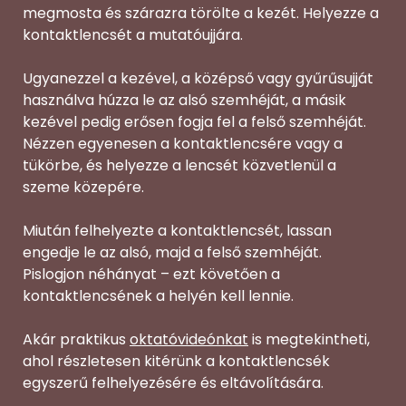
megmosta és szárazra törölte a kezét. Helyezze a
kontaktlencsét a mutatóujjára.
Ugyanezzel a kezével, a középső vagy gyűrűsujját
használva húzza le az alsó szemhéját, a másik
kezével pedig erősen fogja fel a felső szemhéját.
Nézzen egyenesen a kontaktlencsére vagy a
tükörbe, és helyezze a lencsét közvetlenül a
szeme közepére.
Miután felhelyezte a kontaktlencsét, lassan
engedje le az alsó, majd a felső szemhéját.
Pislogjon néhányat – ezt követően a
kontaktlencsének a helyén kell lennie.
Akár praktikus
oktatóvideónkat
is megtekintheti,
ahol részletesen kitérünk a kontaktlencsék
egyszerű felhelyezésére és eltávolítására.