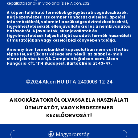
képalkotásának in vitro analízise, Alcon, 2021.
A képen található termékek gyógyászati segédeszközök.
Kérje szemészeti szakember tanácsát a viselési, ápolási
információkról, valamint a szükséges óvintézkedésekről,
figyelmeztetésekről, ellenjavallatokról és a nemkívánatos
hatásokról. A javallatok, ellenjavallatok és
figyelmeztetések teljes listáját az adott termék használati
útmutatójában vagy kezelői kézikönyvében találja.
Amennyiben termékünkkel kapcsolatban nem várt hatás
lépne fel, kérjük azt késedelem nélkül az alábbi e-mail
címre jelentse be:
QA.Complaints@alcon.com
. Alcon
Hungária Kft. 1114 Budapest, Bartók Béla út 43-47.
©2024 Alcon HU-DTA-2400003-12-24
A KOCKÁZATOKRÓL OLVASSA EL A HASZNÁLATI
ÚTMUTATÓT, VAGY KÉRDEZZE MEG
KEZELŐORVOSÁT!
Magyarország