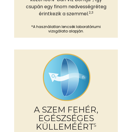
csupán egy finom nedvességréteg
2,3
érintkezik a szemmel.
*A használatlan lencsék laboratóriumi
vizsgálata alapján.
A SZEM FEHÉR,
EGÉSZSÉGES
KÜLLEMÉÉRT
5