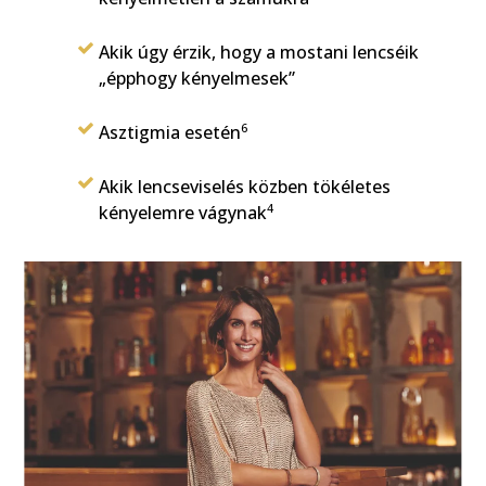
Akik úgy érzik, hogy a mostani lencséik
„épphogy kényelmesek”
6
Asztigmia esetén
Akik lencseviselés közben tökéletes
4
kényelemre vágynak