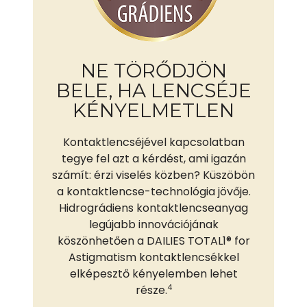
NE TÖRŐDJÖN
BELE, HA LENCSÉJE
KÉNYELMETLEN
Kontaktlencséjével kapcsolatban
tegye fel azt a kérdést, ami igazán
számít: érzi viselés közben? Küszöbön
a kontaktlencse-technológia jövője.
Hidrográdiens kontaktlencseanyag
legújabb innovációjának
köszönhetően a DAILIES TOTAL1® for
Astigmatism kontaktlencsékkel
elképesztő kényelemben lehet
4
része.