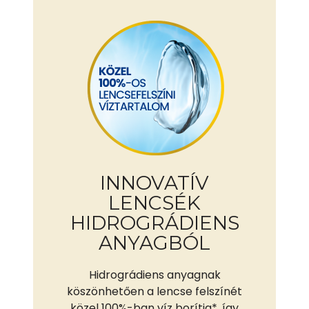
INNOVATÍV
LENCSÉK
HIDROGRÁDIENS
ANYAGBÓL
Hidrográdiens anyagnak
köszönhetően a lencse felszínét
közel 100%-ban víz borítja*, így