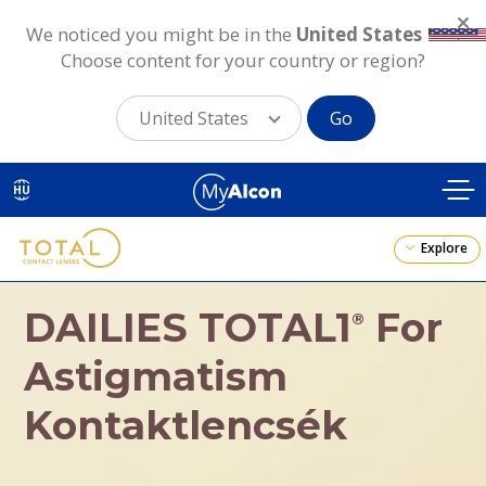
We noticed you might be in the
United States
.
Choose content for your country or region?
United States
Go
Skip
to
HU
main
content
Explore
DAILIES TOTAL1
For
®
Astigmatism
Kontaktlencsék