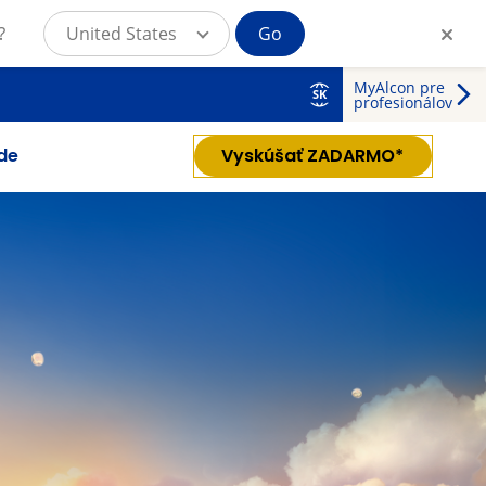
?
United States
Go
MyAlcon pre
SK
profesionálov
de
Vyskúšať ZADARMO*