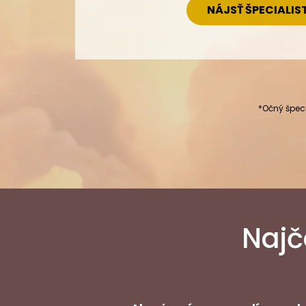
NÁJSŤ ŠPECIALIS
*Očný špeci
Najč