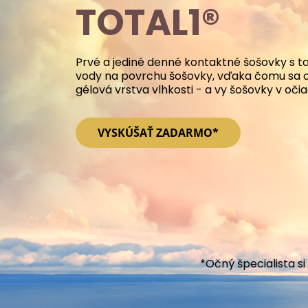
TOTAL1®
Prvé a jediné denné kontaktné šošovky s 
vody na povrchu šošovky, vďaka čomu sa 
gélová vrstva vlhkosti - a vy šošovky v očia
VYSKÚŠAŤ ZADARMO*
*Očný špecialista s