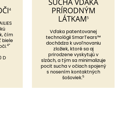
SUCHA VĎAKA
OČI
PRÍRODNÝM
4
LÁTKAM
5
ILIES
okú
Vďaka patentovanej
k, čím
technológii SmarTears™
 biele
dochádza k uvoľnovaniu
4*
či.
zložiek, ktoré sa aj
prirodzene vyskytujú v
0 D
slzách, a tým sa minimalizuje
pocit sucha v očiach spojený
s nosením kontaktných
5
šošoviek.