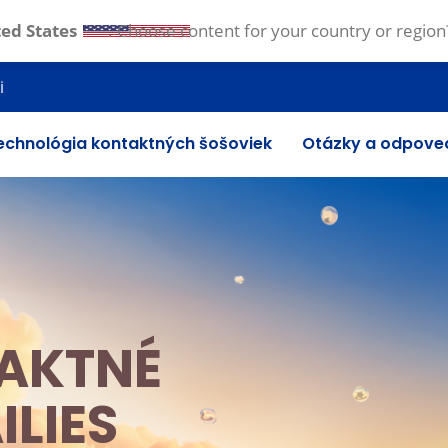
ed States
. Choose content for your country or region
i
echnológia kontaktných šošoviek
Otázky a odpove
AKTNÉ
LIES