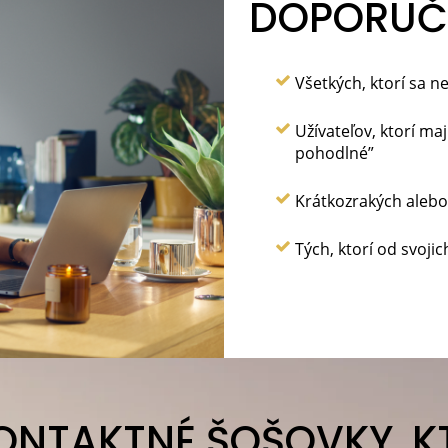
DOPORUČ
Všetkých, ktorí sa 
Užívateľov, ktorí ma
pohodlné”
Krátkozrakých alebo
Tých, ktorí od svoj
ONTAKTNÉ ŠOŠOVKY, K