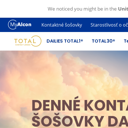
We noticed you might be in the
Unit
Skočiť
na
Kontaktné šošovky
Starostlivosť o oč
hlavný
obsah
DAILIES TOTAL1®
TOTAL30®
T
DENNÉ KONT
ŠOŠOVKY DAI