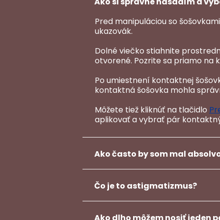
Ako si správne nasadím a vy
Pred manipuláciou so šošovkami s
ukazovák.
Dolné viečko stiahnite prostred
otvorené. Pozrite sa priamo na 
Po umiestnení kontaktnej šošovk
kontaktná šošovka mohla správn
Môžete tiež kliknúť na tlačidlo
Pr
aplikovať a vybrať pár kontaktný
Ako často by som mal absolvo
Čo je to astigmatizmus?
Ako dlho môžem nosiť jeden 