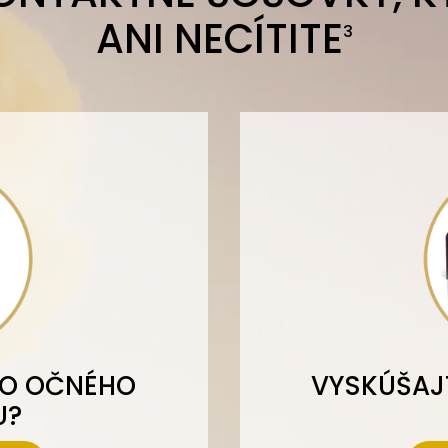
ANI NECÍTITE
3
HO OČNÉHO
VYSKÚŠAJ
U?