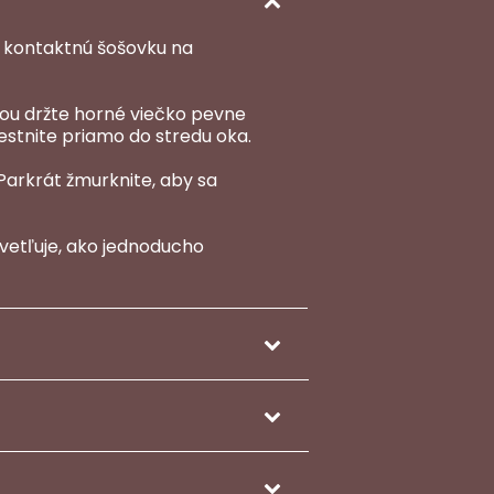
te kontaktnú šošovku na
kou držte horné viečko pevne
stnite priamo do stredu oka.
Parkrát žmurknite, aby sa
svetľuje, ako jednoducho