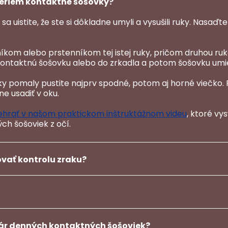
beriem kontaktné šošovky?
a uistite, že ste si dôkladne umyli a vysušili ruky. Nasaď
níkom alebo prstenníkom tej istej ruky, pričom druhou ru
kontaktnú šošovku alebo do zrkadla a potom šošovku umie
y pomaly pustite najprv spodné, potom aj horné viečko. 
e usadiť v oku.
ehrať v našom praktickom inštruktážnom videu
, ktoré vy
ch šošoviek z očí.
vať kontrolu zraku?
pár denných kontaktných šošoviek?