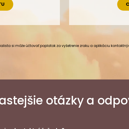
TU
C
alista si môže účtovať poplatok za vyšetrenie zraku a aplikáciu kontaktný
astejšie otázky a odp