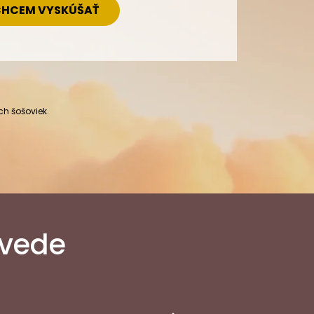
HCEM VYSKÚŠAŤ
ch šošoviek.
ovede