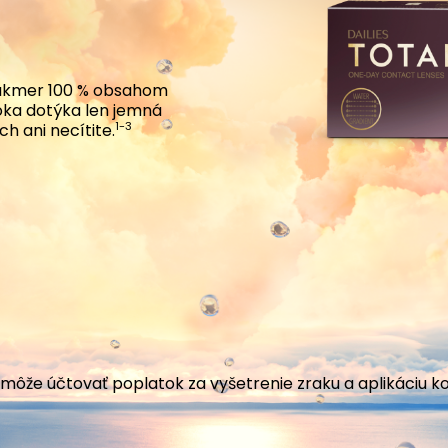
takmer 100 % obsahom
oka dotýka len jemná
1-3
ch ani necítite.
i môže účtovať poplatok za vyšetrenie zraku a aplikáciu k