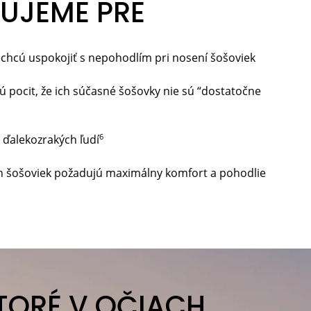
UJEME PRE
nechcú uspokojiť s nepohodlím pri nosení šošoviek
jú pocit, že ich súčasné šošovky nie sú “dostatočne
6
 ďalekozrakých ľudí
ich šošoviek požadujú maximálny komfort a pohodlie
TORÉ V OČIACH