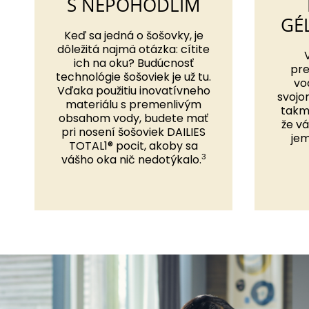
S NEPOHODLÍM
GÉ
Keď sa jedná o šošovky, je
dôležitá najmä otázka: cítite
ich na oku? Budúcnosť
pr
technológie šošoviek je už tu.
vo
Vďaka použitiu inovatívneho
svojo
materiálu s premenlivým
takm
obsahom vody, budete mať
že vá
pri nosení šošoviek DAILIES
jem
TOTAL1® pocit, akoby sa
3
vášho oka nič nedotýkalo.