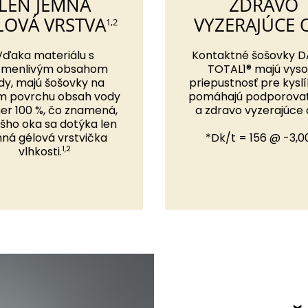
LEN JEMNÁ
ZDRAVO
LOVÁ VRSTVA
VYZERAJÚCE 
1,2
Vďaka materiálu s
Kontaktné šošovky DA
emenlivým obsahom
TOTAL1® majú vys
dy, majú šošovky na
priepustnosť pre kyslí
m povrchu obsah vody
pomáhajú podporovať
er 100 %, čo znamená,
a zdravo vyzerajúce o
šho oka sa dotýka len
ná gélová vrstvička
*Dk/t = 156 @ -3,0
1,2
vlhkosti.