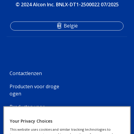
© 2024 Alcon Inc. BNLX-DT1-2500022 07/2025
België
Footer
Contactlenzen
Column
Producten voor droge
1
ogen
-
Producten voor
3
lensverzorging
Your Privacy Choices
Menu
This website uses cookies and similar tracking technologies to