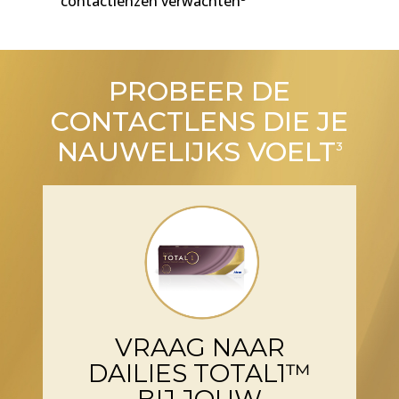
contactlenzen verwachten
PROBEER DE
CONTACTLENS DIE JE
NAUWELIJKS VOELT
3
VRAAG NAAR
DAILIES TOTAL1™