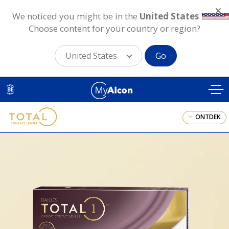
We noticed you might be in the
United States
.
Choose content for your country or region?
United States
Go
Skip
to
BE
main
content
ONTDEK