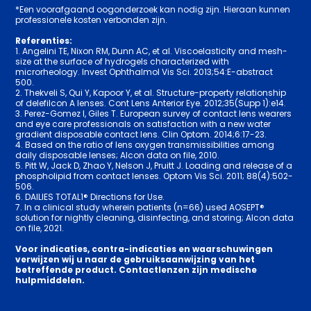
*Een voorafgaand oogonderzoek kan nodig zijn. Hieraan kunnen
professionele kosten verbonden zijn.
Referenties:
1. Angelini TE, Nixon RM, Dunn AC, et al. Viscoelasticity and mesh-
size at the surface of hydrogels characterized with
microrheology. Invest Ophthalmol Vis Sci. 2013;54:E-abstract
500.
2. Thekveli S, Qui Y, Kapoor Y, et al. Structure-property relationship
of delefilcon A lenses. Cont Lens Anterior Eye. 2012;35(Supp 1):e14.
3. Perez-Gomez I, Giles T. European survey of contact lens wearers
and eye care professionals on satisfaction with a new water
gradient disposable contact lens. Clin Optom. 2014;6:17-23.
4. Based on the ratio of lens oxygen transmissibilities among
daily disposable lenses; Alcon data on file, 2010.
5. Pitt W, Jack D, Zhao Y, Nelson J, Pruitt J. Loading and release of a
phospholipid from contact lenses. Optom Vis Sci. 2011; 88(4):502-
506.
6. DAILIES TOTAL1® Directions for Use.
7. In a clinical study wherein patients (n=66) used AOSEPT®
solution for nightly cleaning, disinfecting, and storing; Alcon data
on file, 2021.
Voor indicaties, contra-indicaties en waarschuwingen
verwijzen wij u naar de gebruiksaanwijzing van het
betreffende product. Contactlenzen zijn medische
hulpmiddelen.