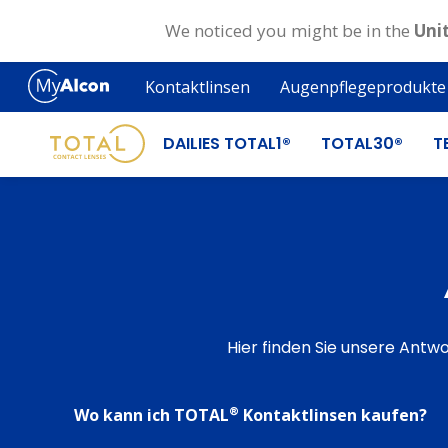
We noticed you might be in the
Uni
Skip
to
Kontaktlinsen
Augenpflegeprodukte
main
content
DAILIES TOTAL1®
TOTAL30®
T
Hier finden Sie unsere Antw
®
Wo kann ich TOTAL
Kontaktlinsen kaufen?