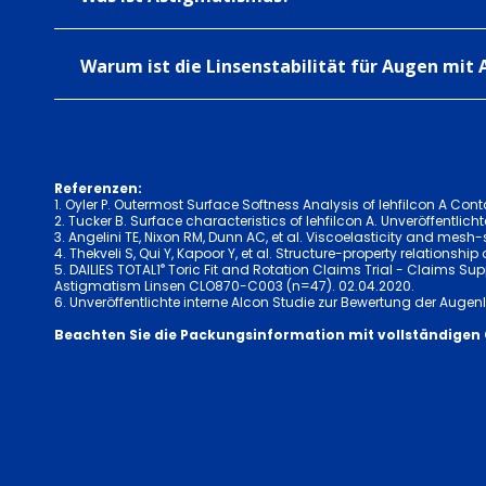
Warum ist die Linsenstabilität für Augen mit
Referenzen:
1. Oyler P. Outermost Surface Softness Analysis of lehfilcon A Cont
2. Tucker B. Surface characteristics of lehfilcon A. Unveröffentli
3. Angelini TE, Nixon RM, Dunn AC, et al. Viscoelasticity and mesh
4. Thekveli S, Qui Y, Kapoor Y, et al. Structure-property relationship
®
5. DAILIES TOTAL1
Toric Fit and Rotation Claims Trial - Claims Sup
Astigmatism Linsen CLO870-C003 (n=47). 02.04.2020.
6. Unveröffentlichte interne Alcon Studie zur Bewertung der Auge
Beachten Sie die Packungsinformation mit vollständigen