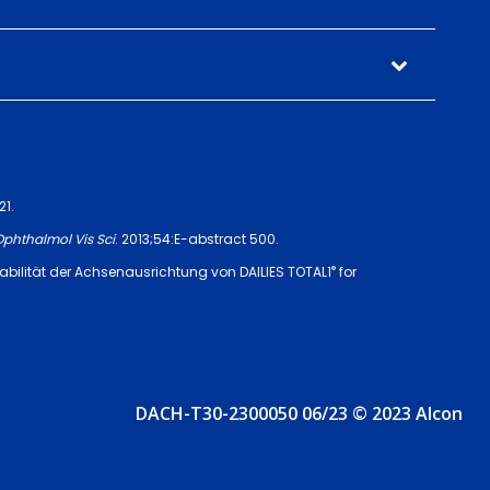
21.
Ophthalmol Vis Sci
. 2013;54:E-abstract 500.
®
tabilität der Achsenausrichtung von DAILIES TOTAL1
for
DACH-T30-2300050 06/23 © 2023 Alcon