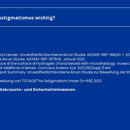
 Astigmatismus wichtig?
act Lenses. Unveröffentlichte interne Alcon Studie. A02491-REP-198231-1. 20
chte Alcon Studie. A02491-REP-197506. Januar 2021.
-size at the surface of hydrogels characterized with microrheology.
Invest 
 of delefilcon A lenses.
Cont Lens Anterior Eye
. 2012;35(Supp 1):e14.
port Summary. Unveröffentlichte interne Alcon Studie zur Bewertung der S
®
nleistung von TOTAL30
for Astigmatism Linsen (n=69), 2021.
 Gebrauchs- und Sicherheitshinweisen.