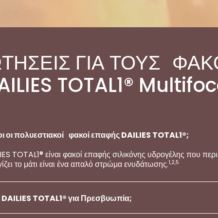
ΤΗΣΕΙΣ ΓΙΑ ΤΟΥΣ ΦΑ
AILIES TOTAL1® Multifoc
νοι οι πολυεστιακοί φακοί επαφής DAILIES TOTAL1®;
IES TOTAL1® είναι φακοί επαφής σιλικόνης υδρογέλης που περ
1,2,5
γίζει το μάτι είναι ένα απαλό στρώμα ενυδάτωσης.
ς DAILIES TOTAL1® για Πρεσβυωπία;