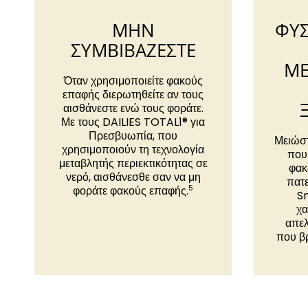
ΜΗΝ
ΦΥΣ
ΣΥΜΒΙΒΑΖΕΣΤΕ
ΜΕ
Όταν χρησιμοποιείτε φακούς
επαφής διερωτηθείτε αν τους
αισθάνεστε ενώ τους φοράτε.
Με τους DAILIES TOTAL1® για
Πρεσβυωπία, που
Μειώστ
χρησιμοποιούν τη τεχνολογία
που 
μεταβλητής περιεκτικότητας σε
φακ
νερό, αισθάνεσθε σαν να μη
πατε
5
φοράτε φακούς επαφής.
S
χα
απε
που βρ