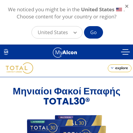
We noticed you might be in the
United States
.
Choose content for your country or region?
United States
Go
Παράκαμψη
προς
GR
το
κυρίως
περιεχόμενο
explore
Μηνιαίοι Φακοί Επαφής
TOTAL30®