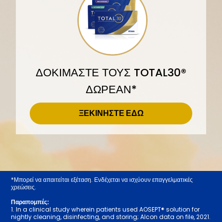
ΔΟΚΙΜΑΣΤΕ ΤΟΥΣ TOTAL30®
ΔΩΡΕΑΝ*
ΞΕΚΙΝΗΣΤΕ ΕΔΩ
*Μπορεί να απαιτείται εξέταση. Ενδέχεται να ισχύουν επαγγελματικές
χρεώσεις.
Παραπομπές:
1. In a clinical study wherein patients used AOSEPT® solution for
nightly cleaning, disinfecting, and storing; Alcon data on file, 2021.