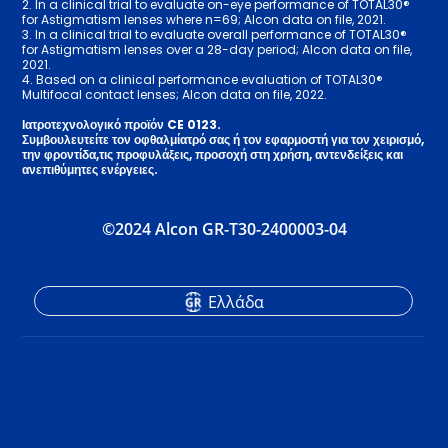
2. In a clinical trial to evaluate on-eye performance of TOTAL30®
for Astigmatism lenses where n=69; Alcon data on file, 2021.
3. In a clinical trial to evaluate overall performance of TOTAL30®
for Astigmatism lenses over a 28-day period; Alcon data on file,
2021.
4. Based on a clinical performance evaluation of TOTAL30®
Multifocal contact lenses; Alcon data on file, 2022.
Ιατροτεχνολογικό προϊόν CE 0123.
Συμβουλευτείτε τον οφθαλμίατρό σας ή τον εφαρμοστή για τον χειρισμό,
την φροντίδα,τις προφυλάξεις, προσοχή στη χρήση, αντενδείξεις και
ανεπιθύμητες ενέργειες.
©2024 Alcon GR-T30-2400003-04
Eλλάδα